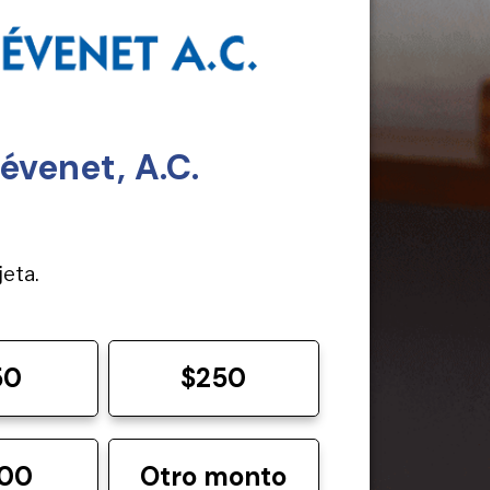
évenet, A.C.
jeta.
50
$250
000
Otro monto