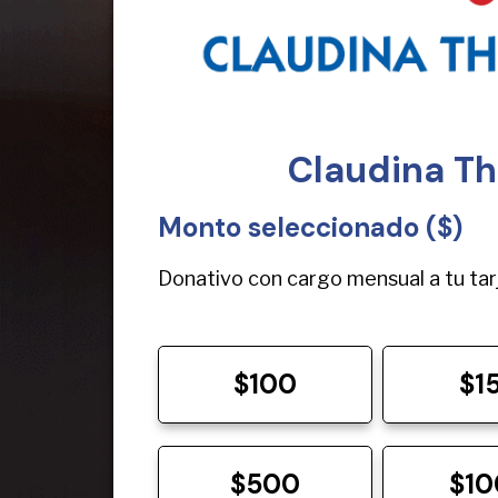
Claudina Th
Monto seleccionado ($)
Donativo con cargo mensual a tu tar
$100
$1
$500
$1