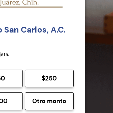
 San Carlos, A.C.
jeta.
50
$250
000
Otro monto