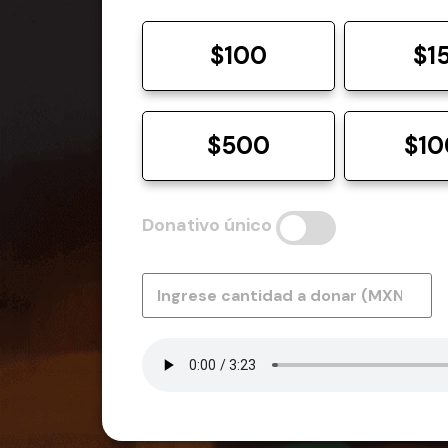
$100
$1
$500
$1
Donativo único