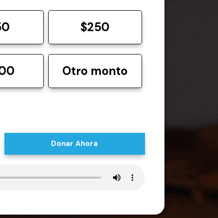
50
$250
000
Otro monto
Donar Ahora