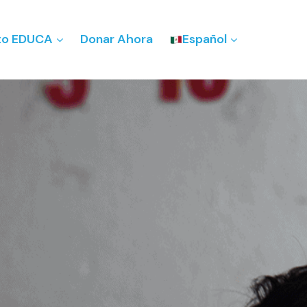
to EDUCA
Donar Ahora
Español